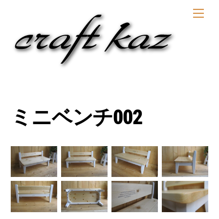
Skip
Men
to
content
ミニベンチ002