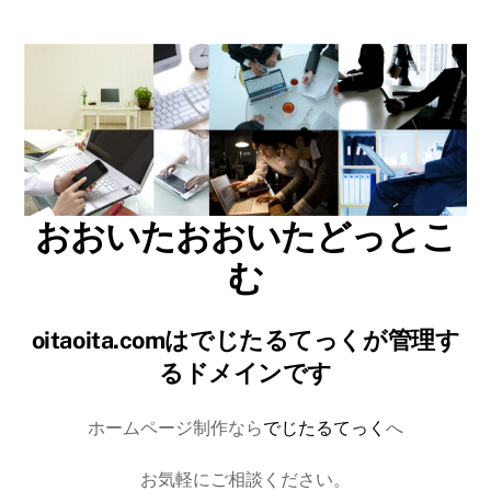
Skip
to
content
おおいたおおいたどっとこ
む
oitaoita.comはでじたるてっくが管理す
るドメインです
ホームページ制作なら
でじたるてっく
へ
お気軽にご相談ください。